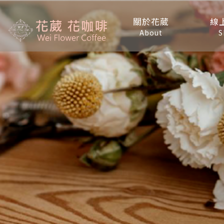
關於花葳
線
About
S