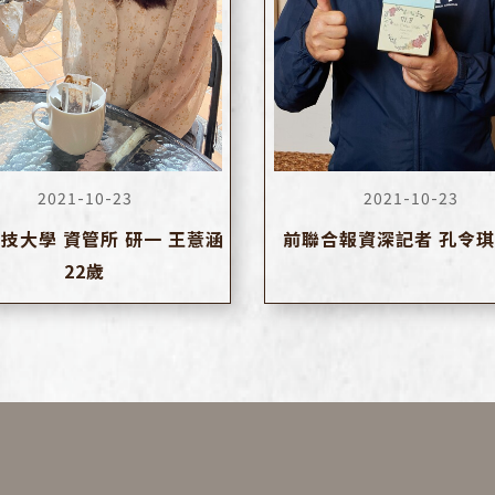
2021-10-23
2021-10-23
技大學 資管所 研一 王薏涵
前聯合報資深記者 孔令琪
22歲