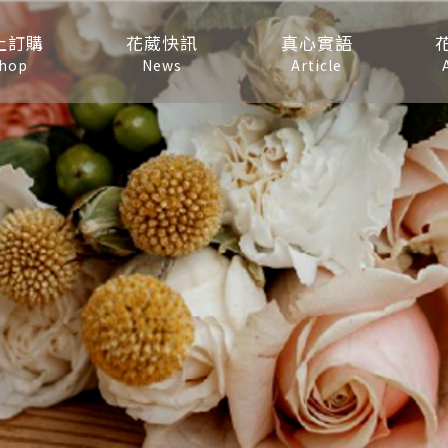
上訂購
花葳快訊
真心實語
hop
News
Article