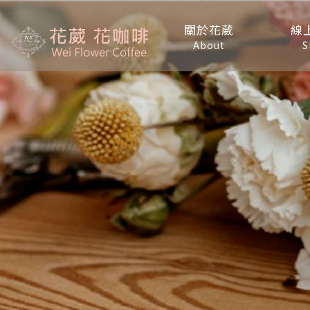
關於花葳
線
About
S