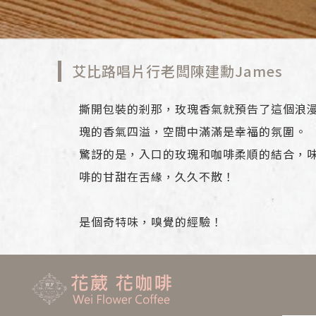
艾比路唱片行老闆陳建勳James
撕開包裝的剎那，玫瑰香氣就預告了這個浪
瑰的香氣四溢，空間中滿滿是幸福的氛圍。
驚訝的是，入口的玫瑰和咖啡柔順的結合，
啡的甘甜在舌緣，久久不散！
是個奇特味，嗅覺的經驗！