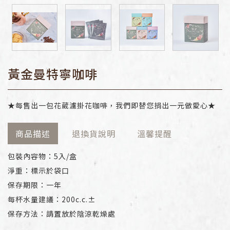
黃金曼特寧咖啡
★每售出一包花葳濾掛花咖啡，我們即替您捐出一元做愛心★
商品描述
退換貨說明
溫馨提醒
包裝內容物：5入/盒
淨重：標示於袋口
保存期限：一年
每杯水量建議：200c.c.±
保存方法：請置放於陰涼乾燥處